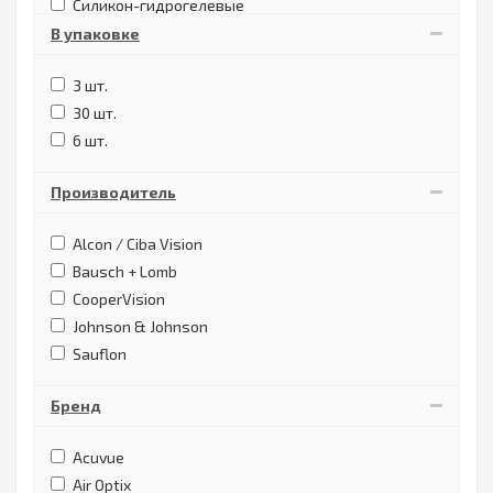
Силикон-гидрогелевые
силикон-гидрогель
В упаковке
этафилкон А (гидрогель)
3 шт.
30 шт.
6 шт.
Производитель
Alcon / Ciba Vision
Bausch + Lomb
CooperVision
Johnson & Johnson
Sauflon
Бренд
Acuvue
Air Optix