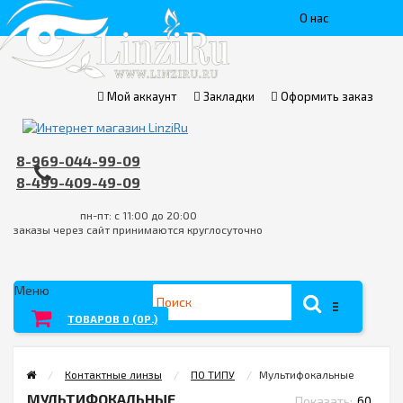
О нас
Доставка
Пункты
Мой аккаунт
Закладки
Оформить заказ
выдачи
8-969-044-99-09
Контакты
8-499-409-49-09
Оплата
пн-пт: с 11:00 до 20:00
заказы через сайт принимаются круглосуточно
FAQ
Условия
Меню
возврата
ТОВАРОВ 0 (0Р.)
товара/
Контактные линзы
ПО ТИПУ
Мультифокальные
услуги
МУЛЬТИФОКАЛЬНЫЕ
Показать: