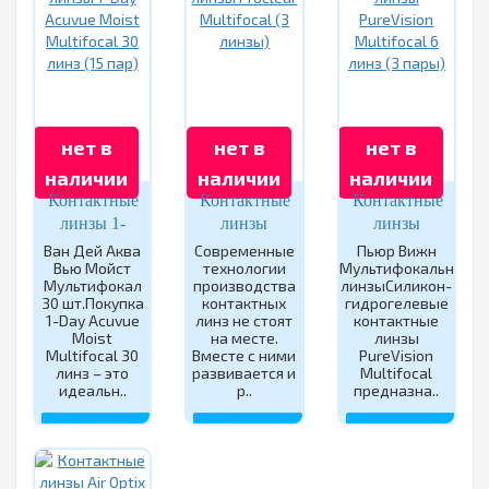
нет в
нет в
нет в
наличии
наличии
наличии
Контактные
Контактные
Контактные
линзы 1-
линзы
линзы
Day Acuvue
Proclear
PureVision
Ван Дей Аква
Современные
Пьюр Вижн
Вью Мойст
технологии
Мультифокальные
Moist
Multifocal
Multifocal 6
Мультифокал
производства
линзыСиликон-
Multifocal
(3 линзы)
линз (3
30 шт.Покупка
контактных
гидрогелевые
30 линз (15
пары)
1-Day Acuvue
линз не стоят
контактные
Moist
пар)
на месте.
линзы
Multifocal 30
Вместе с ними
PureVision
линз – это
развивается и
Multifocal
идеальн..
р..
предназна..
ЗАКОНЧИЛСЯ
ЗАКОНЧИЛСЯ
ЗАКОНЧИЛСЯ