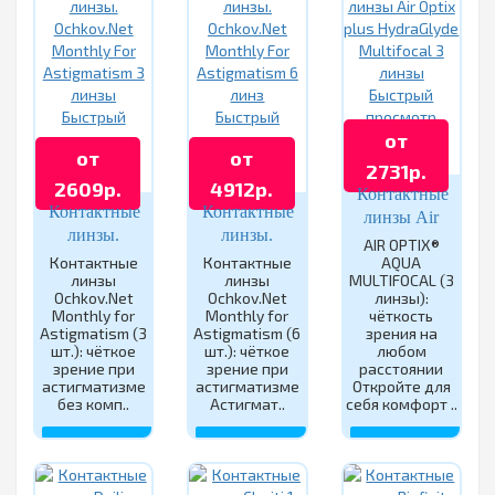
Быстрый
Быстрый
Быстрый
просмотр
от
просмотр
просмотр
от
от
2731р.
2609р.
4912р.
Контактные
Контактные
Контактные
линзы Air
линзы.
линзы.
Optix plus
AIR OPTIX®
Ochkov.Net
Ochkov.Net
Контактные
Контактные
AQUA
HydraGlyde
линзы
линзы
MULTIFOCAL (3
Monthly For
Monthly For
Multifocal 3
Ochkov.Net
Ochkov.Net
линзы):
Astigmatism
Astigmatism
линзы
Monthly for
Monthly for
чёткость
3 линзы
6 линз
Astigmatism (3
Astigmatism (6
зрения на
шт.): чёткое
шт.): чёткое
любом
зрение при
зрение при
расстоянии
астигматизме
астигматизме
Откройте для
без комп..
Астигмат..
себя комфорт ..
КУПИТЬ
КУПИТЬ
КУПИТЬ