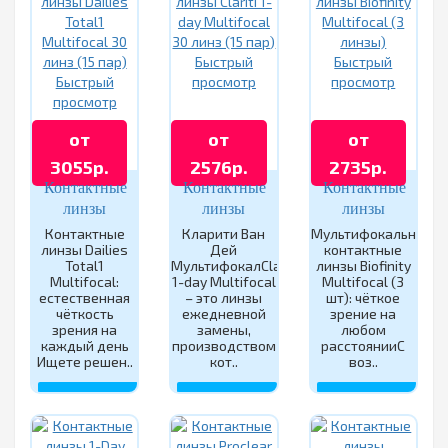
Быстрый
Быстрый
Быстрый
просмотр
просмотр
просмотр
от
от
от
3055р.
2576р.
2735р.
Контактные
Контактные
Контактные
линзы
линзы
линзы
Dailies
Clariti 1-day
Biofinity
Контактные
Кларити Ван
Мультифокальные
линзы Dailies
Дей
контактные
Total1
Multifocal
Multifocal
Total1
МультифокалClariti
линзы Biofinity
Multifocal
30 линз (15
(3 линзы)
Multifocal:
1-day Multifocal
Multifocal (3
30 линз (15
пар)
естественная
– это линзы
шт): чёткое
чёткость
пар)
ежедневной
зрение на
зрения на
замены,
любом
каждый день
производством
расстоянииС
Ищете решен..
кот..
воз..
КУПИТЬ
КУПИТЬ
КУПИТЬ