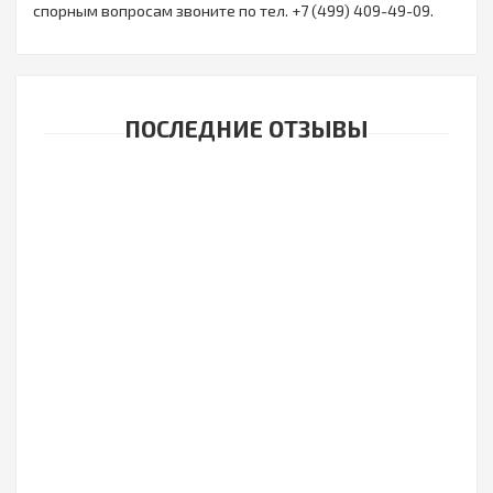
спорным вопросам звоните по тел. +7 (499) 409-49-09.
ПОСЛЕДНИЕ ОТЗЫВЫ
ЦВЕТНЫЕ ЛИНЗЫ ADORE PEARL 2 ЛИНЗЫ + КОНТЕЙНЕР
Линз отличные, всегда такие ношу. Сервис по доставке тоже ок...
ЦВЕТНЫЕ ЛИНЗЫ ADORE PEARL 2 ЛИНЗЫ + КОНТЕЙНЕР
Линзы доставили быстро, отличный сервис. Я давно пользуюсь
такими линзами, мне очень комфортно в них и цвет глаз можно