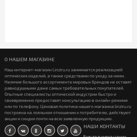
изменить...
КОНТАКТНЫЕ ЛИНЗЫ MIRU 1 MONTH 6 ЛИНЗ (3 ПАР)
Долго не верил во все эти рассказы про супер-увлажнение.
Думал, маркетинг. Но Миру реально удивили. Надел утром,
целый день на ногах, даже не вспомнил про них. Вечером снял –
О НАШЕМ МАГАЗИНЕ
глаза отдохнувшие, не кра..
Наш интернет-магазин Linziru.ru занимается реализацией
оптических изделий, а также средствами по уходу за ними.
КОНТАКТНЫЕ ЛИНЗЫ MIRU 1 MONTH MULTIFOCAL 6 ЛИНЗ (3 ПАР)
Наличие большого ассортимента мировых брендов не оставят
равнодушными даже самых требовательных покупателей.
Опытные специалисты оптической индустрии быстро и
своевременно предоставят консультацию в онлайн-режиме
У меня на линзы часто бывает реакция, глаза краснеют и
или по телефону. Ценовая политика нашего магазина linziru.ru
чешутся. Но здесь такой беды нет! Видимо, и правда материал
построена на лояльном отношении к потребителю, действуют
очень качественный. Носятся комфортно даже в ветреную
акции и скидки почти на всю заявленную продукцию.
погоду. Снимаю их всегда легко,..
НАШИ КОНТАКТЫ
Будьте в курсе наших
КОНТАКТНЫЕ ЛИНЗЫ PREMIO 6 ЛИНЗ (3 ПАРЫ)