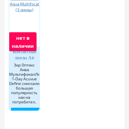
нет в
наличии
Контактные
линзы Air
Optix Aqua
Эир Оптикс
Аква
Multifocal
МультифокалЛинзы
(3 линзы)
1-Day Acuvue
Define снискали
большую
популярность
как на
потребител..
ЗАКОНЧИЛСЯ