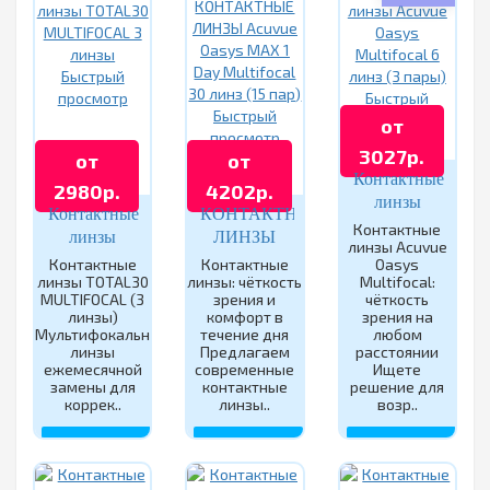
Быстрый
просмотр
Быстрый
Быстрый
просмотр
от
просмотр
3027р.
от
от
Контактные
2980р.
4202р.
линзы
Контактные
КОНТАКТНЫЕ
Acuvue
Контактные
линзы
ЛИНЗЫ
линзы Acuvue
Oasys
TOTAL30
Acuvue
Контактные
Контактные
Oasys
Multifocal 6
линзы TOTAL30
линзы: чёткость
Multifocal:
MULTIFOCAL
Oasys MAX
линз (3
MULTIFOCAL (3
зрения и
чёткость
3 линзы
1 Day
линзы)
комфорт в
зрения на
пары)
Multifocal
Мультифокальные
течение дня
любом
линзы
Предлагаем
30 линз (15
расстоянии
ежемесячной
современные
Ищете
пар)
замены для
контактные
решение для
коррек..
линзы..
возр..
КУПИТЬ
КУПИТЬ
КУПИТЬ