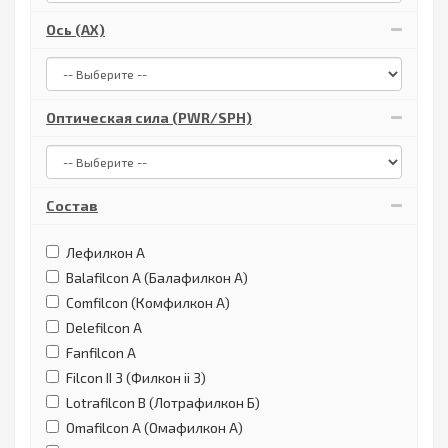
Ось (AX)
Оптическая сила (PWR/SPH)
Состав
Лефилкон А
Balafilcon A (Балафилкон А)
Comfilcon (Комфилкон А)
Delefilcon A
Fanfilcon A
Filcon II 3 (Филкон ii 3)
Lotrafilcon B (Лотрафилкон Б)
Omafilcon A (Омафилкон А)