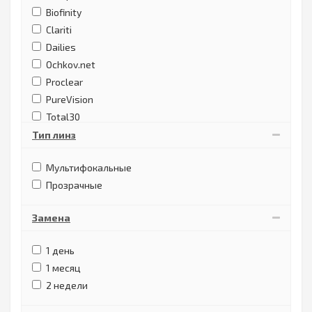
Biofinity
Clariti
Dailies
Ochkov.net
Proclear
PureVision
Total30
Тип линз
Мультифокальные
Прозрачные
Замена
1 день
1 месяц
2 недели