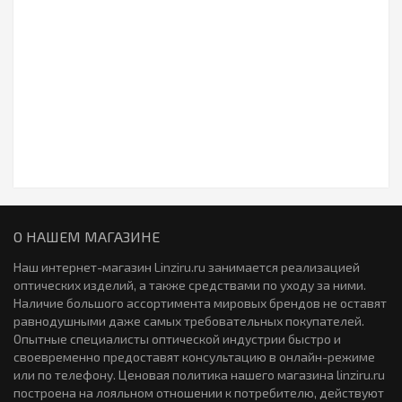
Торические линзы Contact Day 30 Compatic Toric 6 линз (3
Контактные линзы Acuvue Oasys with Hydraclear Plus 24
пары)
0р.
7460р.
линзы (12 пар)
7320р.
Закончился
Торические линзы PRIMA BIO Toric (1 линза)
0р.
Торические линзы Focus Dailies All Day Comfort TORIC 30
линз (15 пар)
42р.
Закончился
О НАШЕМ МАГАЗИНЕ
Торические линзы PRIMA BIO Toric 6 линз (3 пары)
Наш интернет-магазин Linziru.ru занимается реализацией
Контактные линзы IQlens Oxygen 6 линз (3 пары)
1953р.
оптических изделий, а также средствами по уходу за ними.
0р.
Наличие большого ассортимента мировых брендов не оставят
равнодушными даже самых требовательных покупателей.
Закончился
Опытные специалисты оптической индустрии быстро и
своевременно предоставят консультацию в онлайн-режиме
Контактные линзы Neo Cosmo Sharingan 2 линзы (1 пара)
или по телефону. Ценовая политика нашего магазина linziru.ru
32р.
Торические линзы Contact Day 30 Compatic 6 линз (3 пары)
построена на лояльном отношении к потребителю, действуют