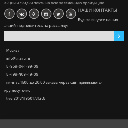
0р.
акции и скидки почти на всю заявленную продукцию.
НАШИ КОНТАКТЫ
Контактные линзы Dailies Total 1 30 линз (15 пар)
Будьте в курсе наших
3110р.
акций, подпишитесь на рассылку:
Торические линзы Clariti 1 day toric 30 линз (15 пар)
2620р.
Закончился
Москва
Контактные линзы Acuvue 2 Colors Enhancers Оттеночные
info@linziru.ru
линзы дневного ношения, 6 линз (3 пары)
0р.
8-969-044-99-09
Торические линзы Bioclear Toric (3 линзы)
0р.
8-499-409-49-09
пн-пт: с 11:00 до 20:00 заказы через сайт принимаются
Контактные линзы Miru 1 day 30 линз (15 пар)
круглосуточно
2815р.
live:20184f96017312c8
Закончился