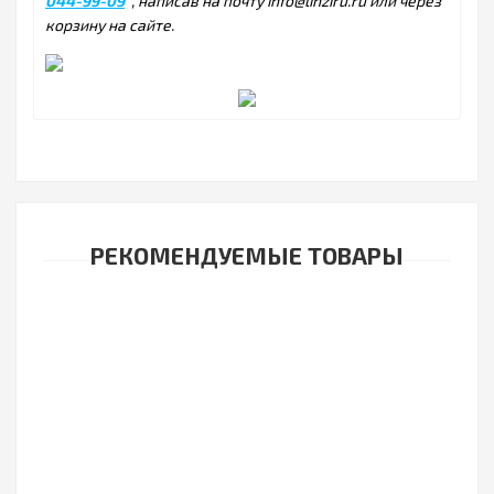
044-99-09
, написав на почту info@linziru.ru или через
корзину на сайте.
РЕКОМЕНДУЕМЫЕ ТОВАРЫ
Торические линзы Ochkov.Net 1-Day Premium For
Astigmatism 30 линз (15 пар)
3100р.