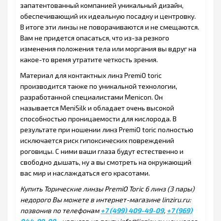
запатентованный компанией уникальный дизайн,
обеспечивающий их идеальную посадку и центровку.
В итоге эти линзы не поворачиваются и не смещаются.
Вам не придется опасаться, что из-за резкого
изменения положения тела или моргания вы вдруг на
какое-то время утратите четкость зрения.
Материал для контактных линз PremiO toric
производится также по уникальной технологии,
разработанной специалистами Menicon. Он
называется MeniSilk и обладает очень высокой
способностью проницаемости для кислорода. В
результате при ношении линз PremiO toric полностью
исключается риск гипоксических повреждений
роговицы. С ними ваши глаза будут естественно и
свободно дышать, ну а вы смотреть на окружающий
вас мир и наслаждаться его красотами.
Купить Торические линзы PremiO Toriс 6 линз (3 пары)
недорого Вы можете в интернет-магазине linziru.ru:
позвонив по телефонам
+7 (499) 409-49-09
,
+7 (969)