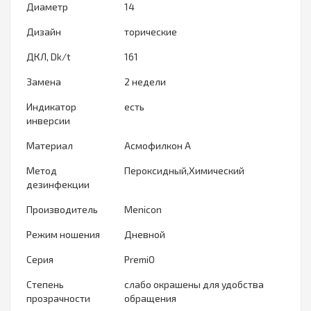
Диаметр
14
Дизайн
торические
ДКЛ, Dk/t
161
Замена
2 недели
Индикатор
есть
инверсии
Материал
Асмофилкон А
Метод
Пероксидный,Химический
дезинфекции
Производитель
Menicon
Режим ношения
Дневной
Серия
PremiO
Степень
слабо окрашены для удобства
прозрачности
обращения