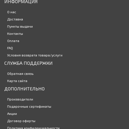
Контактные линзы Contact Air spheric 6 линз (плюсовые
ИНФОРМАЦИЯ
диоптрии)
1559р.
О нас
Доставка
Закончился
Пункты выдачи
Контакты
Контактные линзы Ochkov.Net 1-Day Pro 30 линз (15 пар)
Оплата
1945р.
FAQ
Условия возврата товара/услуги
СЛУЖБА ПОДДЕРЖКИ
Обратная связь
Контактные линзы Ochkov.Net 1-Day Absolute Toric 30 линз
Карта сайта
(15 пар)
2570р.
ДОПОЛНИТЕЛЬНО
новинка
Производители
Подарочные сертификаты
КОНТАКТНЫЕ ЛИНЗЫ ACUVUE OASYS MAX 1-Day 3х30 линз (
Акции
45-пар)
10375р.
Договор оферты
Политика конфиденциальности