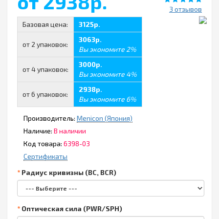
от 2938р.
3 отзывов
Базовая цена:
3125р.
3063р.
от 2 упаковок:
Вы экономите 2%
3000р.
от 4 упаковок:
Вы экономите 4%
2938р.
от 6 упаковок:
Вы экономите 6%
Производитель:
Menicon (Япония)
Наличие:
В наличии
Код товара:
6398-03
Сертификаты
Радиус кривизны (BC, BCR)
Оптическая сила (PWR/SPH)