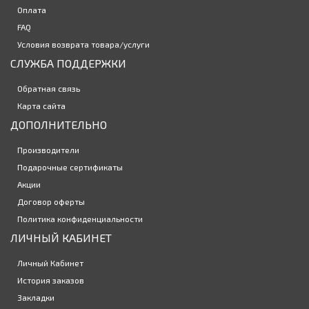
3250р.
Оплата
FAQ
Закончился
Условия возврата товара/услуги
СЛУЖБА ПОДДЕРЖКИ
Цветные линзы Luna Three tone 2 линзы (1-пара)
795р.
Обратная связь
Карта сайта
ДОПОЛНИТЕЛЬНО
Контактные линзы Ochkov.Net Alpha 6 линз (3 пар)
Производители
2050р.
Подарочные сертификаты
Акции
Договор оферты
Политика конфиденциальности
ЛИЧНЫЙ КАБИНЕТ
Личный Кабинет
История заказов
Закладки