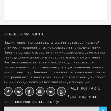
Эксклюзивная серия - Halloween Box от Adria
Контактные линзы Total30 3 линзы
1733р.
2265р.
новинка
О НАШЕМ МАГАЗИНЕ
Цветные линзы Офтальмикс Butterfly Golden 2 линзы (1
970р.
пара)
Наш интернет-магазин Linziru.ru занимается реализацией
КОНТАКТНЫЕ ЛИНЗЫ Precision 1 For Astigmatism 30 линз
оптических изделий, а также средствами по уходу за ними.
Закончился
(15 пар)
3135р.
Наличие большого ассортимента мировых брендов не оставят
равнодушными даже самых требовательных покупателей.
Оттеночные линзы FUSION NUANCE 6 линз (3 пары)
новинка
Опытные специалисты оптической индустрии быстро и
0р.
своевременно предоставят консультацию в онлайн-режиме
или по телефону. Ценовая политика нашего магазина linziru.ru
Закончился
Контактные линзы Ochkov.Net A1 12 линз ( 6-пар)
построена на лояльном отношении к потребителю, действуют
2790р.
акции и скидки почти на всю заявленную продукцию.
Контактные линзы Sofclear One Day 12 линз (6 пар)
новинка
НАШИ КОНТАКТЫ
0р.
Будьте в курсе наших
акций, подпишитесь на рассылку:
Контактные линзы Alcon TOTAL30 for Astigmatism 3 линзы
2920р.