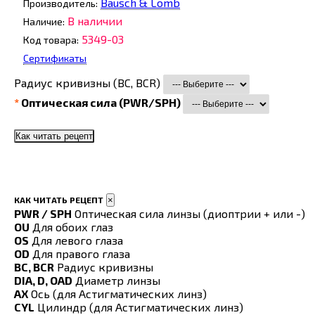
Bausch & Lomb
Производитель:
В наличии
Наличие:
5349-03
Код товара:
Сертификаты
Радиус кривизны (BC, BCR)
Оптическая сила (PWR/SPH)
Как читать рецепт
КАК ЧИТАТЬ РЕЦЕПТ
×
PWR / SPH
Оптическая сила линзы (диоптрии + или -)
OU
Для обоих глаз
OS
Для левого глаза
OD
Для правого глаза
BC, BCR
Радиус кривизны
DIA, D, OAD
Диаметр линзы
AX
Ось (для Астигматических линз)
CYL
Цилиндр (для Астигматических линз)