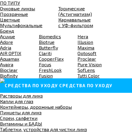
ПО ТИПУ
Очковые линзы
Торические
Прозрачные
(Астигматизм)
Цветные
Карнавальные
Мультифокальные
c УФ-фильтром
Бренд
Acuvue
Biomedics
Hera
Adore
Biotrue
Illusion
Adria
Butterfly
Maxima
AIR OPTIX
Clariti
Optosoft
Aquamax
CooperFlex
Proclear
Avaira
Focus
Pure Vision
Bioclear
FreshLook
SofLens
Biofinity
Fusion
Tutti Color
СРЕДСТВА ПО УХОДУ
Растворы для линз
Капли для глаз
Контейнеры, дорожные наборы
Пинцеты для линз
Спреи, салфетки
Витамины и БАДЫ
Таблетки, устройства для чистки линз