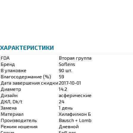
ХАРАКТЕРИСТИКИ
FDA
Вторая группа
Бренд
Soflens
В упаковке
90 шт.
Влагосодержание (%)
59
Дата завершения скидки
2017-10-01
Диаметр
14.2
Дизайн
асферические
ДКЛ, Dk/t
24
Замена
1 день
Материал
Хилафилкон Б
Производитель
Bausch + Lomb
Режим ношения
Дневной
Серия
SofLens