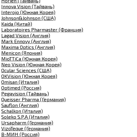
Horien (Тайвань)
Innova Vision (Тайвань)
Interojo (Южная Корея)
Johnson&Johnson (США)
Kaida (Китай)
Laboratoires Pharmaster (Франция)
Lagad Vision (Англия)
Mark Ennovy (Англия)
Maxima Optics (Англия)
Menicon (Япония)
MioTTiCa (Южная Корея)
Neo Vision (Южная Корея)
Ocular Sciences (США)
OKVision (Южная Корея)
Omisan (Италия)
Optimed (Россия)
Pegavision (Тайвань)
Queisser Pharma (Германия)
Sauflon (Англия)
Schalkon (Италия)
Soleko S.P.A (Италия)
Ursapharm (Германия)
VizoTeque (Германия)
В-МИН (Россия)