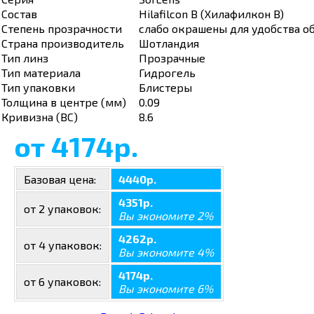
Состав
Hilafilcon B (Хилафилкон B)
Степень прозрачности
слабо окрашены для удобства 
Страна производитель
Шотландия
Тип линз
Прозрачные
Тип материала
Гидрогель
Тип упаковки
Блистеры
Толщина в центре (мм)
0.09
Кривизна (ВС)
8.6
от 4174р.
Базовая цена:
4440р.
4351р.
от 2 упаковок:
Вы экономите 2%
4262р.
от 4 упаковок:
Вы экономите 4%
4174р.
от 6 упаковок:
Вы экономите 6%