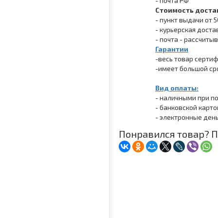
- почта РФ
Стоимость доста
- пункт выдачи от 5
- курьерская достав
- почта - рассчит
Гарантии
-весь товар серти
-имеет большой ср
Вид оплаты:
- наличными при п
- банковской карто
- электронные ден
Понравился товар? П