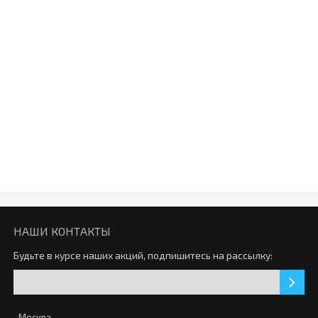
0р.
Закончился
Торические линзы Biomedics Toric 55 (1 линза)
0р.
Цветные линзы Adria Color 1Tone 2 линзы (1 пара)
1220р.
Закончился
Эксклюзивная серия - Halloween Box от Adria
1733р.
НАШИ КОНТАКТЫ
Закончился
Будьте в курсе наших акций, подпишитесь на рассылку:
Торические линзы Bioclear Toric (3 линзы)
0р.
Москва