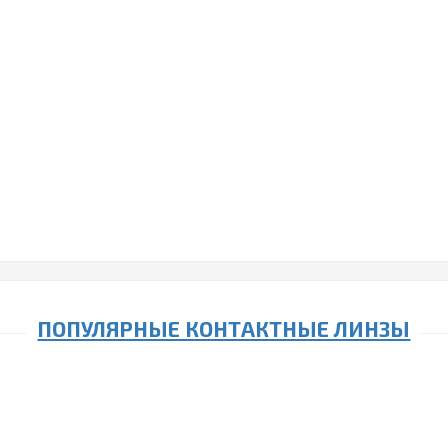
Капли Артелак Всплеск 10 ml
930р.
Капли Артелак Всплеск Уно 30х0.5 ML
985р.
ПОПУЛЯРНЫЕ КОНТАКТНЫЕ ЛИНЗЫ
Закончился
Контактные линзы Biomedics 55 UV 6 линз (3 пары)