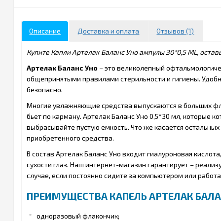
Описание
Доставка и оплата
Отзывов (1)
Купите Капли Артелак Баланс Уно ампулы 30*0,5 ML, остав
Артелак Баланс Уно
– это великолепный офтальмологичес
общепринятыми правилами стерильности и гигиены. Удоб
безопасно.
Многие увлажняющие средства выпускаются в больших флак
бьет по карману. Артелак Баланс Уно 0,5*30 мл, которые к
выбрасывайте пустую емкость. Что же касается остальных
приобретенного средства.
В состав Артелак Баланс Уно входит гиалуроновая кислот
сухости глаз. Наш интернет-магазин гарантирует – реал
случае, если постоянно сидите за компьютером или работае
ПРЕИМУЩЕСТВА КАПЕЛЬ АРТЕЛАК БАЛАН
одноразовый флакончик;