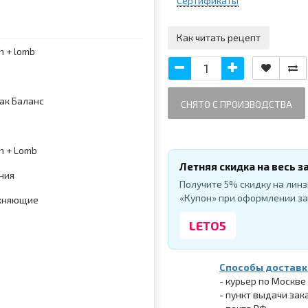
Сертификаты
Как читать рецепт
h + lomb
ак Баланс
СНЯТО С ПРОИЗВОДСТВА
h + Lomb
Летняя скидка на весь з
ния
Получите 5% скидку на линз
«Купон» при оформлении за
жняющие
LETO5
и
Способы доставк
- курьер по Москве
- пункт выдачи зак