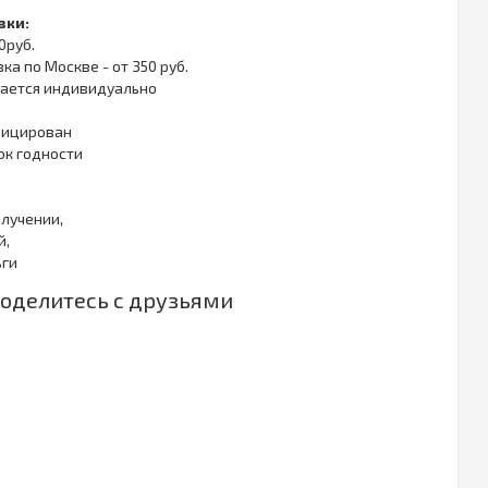
вки:
0руб.
ка по Москве - от 350 руб.
ывается индивидуально
фицирован
ок годности
олучении,
й,
ьги
оделитесь с друзьями