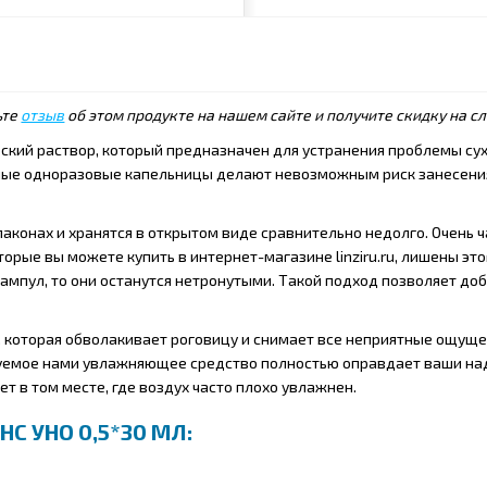
ьте
отзыв
об этом продукте на нашем сайте и получите скидку на 
кий раствор, который предназначен для устранения проблемы сухи
ные одноразовые капельницы делают невозможным риск занесения
онах и хранятся в открытом виде сравнительно недолго. Очень ча
оторые вы можете купить в интернет-магазине linziru.ru, лишены эт
 ампул, то они останутся нетронутыми. Такой подход позволяет до
а, которая обволакивает роговицу и снимает все неприятные ощуще
изуемое нами увлажняющее средство полностью оправдает ваши н
т в том месте, где воздух часто плохо увлажнен.
С УНО 0,5*30 МЛ: