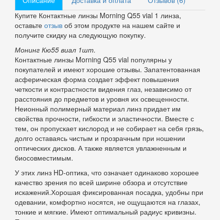
Описание
Доставка и оплата
Отзывов (6)
Купите Контактные линзы Morning Q55 vial 1 линза,
оставьте
отзыв
об этом продукте на нашем сайте и
получите скидку на следующую покупку.
Монинг Кю55 виал 1шт.
Контактные линзы Morning Q55 vial популярны у
покупателей и имеют хорошие отзывы. Запатентованная
асферическая форма создает эффект повышения
четкости и контрастности видения глаз, независимо от
расстояния до предметов и уровня их освещенности.
Неионный полимерный материал линз придает им
свойства прочности, гибкости и эластичности. Вместе с
тем, он пропускает кислород и не собирает на себя грязь,
долго оставаясь чистым и прозрачным при ношении
оптических дисков. А также является увлажненным и
биосовместимым.
У этих линз HD-оптика, что означает одинаково хорошее
качество зрения по всей ширине обзора и отсутствие
искажений.Хорошая фиксированная посадка, удобны при
одевании, комфортно носятся, не ощущаются на глазах,
тонкие и мягкие. Имеют оптимальный радиус кривизны.