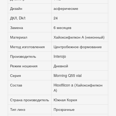
Дизайн
асферические
ДКЛ, Dk/t
24
Замена
6 месяцев
Материал
Хайоксифилкон А (неионный)
Метод изготовления
Центробежное формование
Производитель
Interojo
Режим ношения
Дневной
Серия
Morning Q55 vial
Состав
Hioxifilcon a (Хайоксифилкон
А)
Страна производитель
Южная Корея
Тип линз
Прозрачные