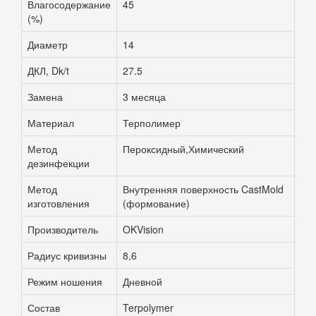
Влагосодержание
45
(%)
Диаметр
14
ДКЛ, Dk/t
27.5
Замена
3 месяца
Материал
Терполимер
Метод
Пероксидный,Химический
дезинфекции
Метод
Внутренняя поверхность CastMold
изготовления
(формование)
Производитель
OKVision
Радиус кривизны
8,6
Режим ношения
Дневной
Состав
Terpolymer