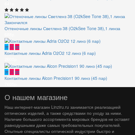
641р.
Закончился
Оттеночные линзы Светленз 38 (O2kSee Tone 38),1 линза
688р.
Контактные линзы Adria O2O2 12 линз (6 пар)
2600р.
Контактные линзы Alcon Precision1 90 линз (45 пар)
7605р.
О нашем магазине
Наш интернет-магазин Linziru.ru занимается реализацией
оптических изделий, а также средствами по уходу за ними.
Наличие большого ассортимента мировых брендов не оставят
равнодушными даже самых требовательных покупателей.
Опытные специалисты оптической индустрии быстро и