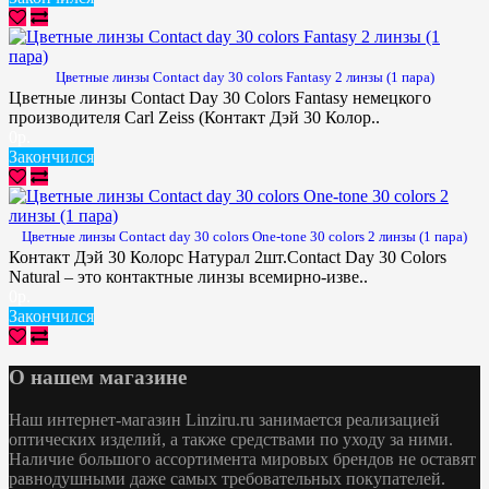
Цветные линзы Contact day 30 colors Fantasy 2 линзы (1 пара)
Цветные линзы Contact Day 30 Colors Fantasy немецкого
производителя Carl Zeiss (Контакт Дэй 30 Колор..
0р.
Закончился
Цветные линзы Contact day 30 colors One-tone 30 colors 2 линзы (1 пара)
Контакт Дэй 30 Колорс Натурал 2шт.Contact Day 30 Colors
Natural – это контактные линзы всемирно-изве..
0р.
Закончился
О нашем магазине
Наш интернет-магазин Linziru.ru занимается реализацией
оптических изделий, а также средствами по уходу за ними.
Наличие большого ассортимента мировых брендов не оставят
равнодушными даже самых требовательных покупателей.