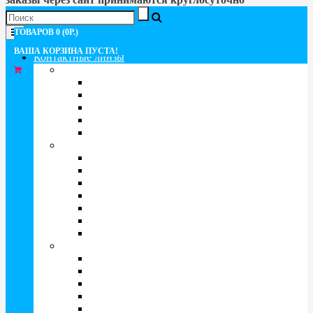
Меню
ТОВАРОВ 0 (0Р.)
ВАША КОРЗИНА ПУСТА!
Контактные линзы
ПО СРОКУ ЗАМЕНЫ
Однодневные
Двухнедельные
Линзы на месяц
Квартальные
Полугодовые
ПО ТИПУ
Очковые линзы
Прозрачные
Цветные
Мультифокальные
Торические (Астигматизм)
Карнавальные
c УФ-фильтром
Бренд
Acuvue
Adore
Adria
AIR OPTIX
Aquamax