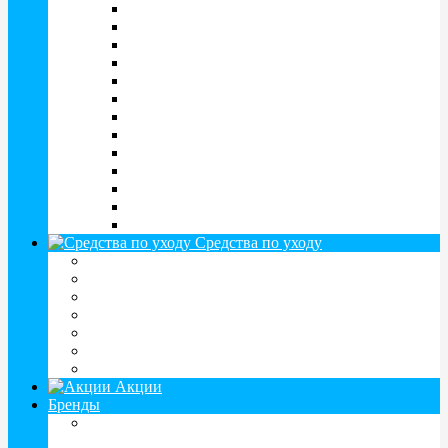
Clariti
CooperFlex
Focus
FreshLook
Fusion
Hera
Illusion
Maxima
Optosoft
Proclear
Pure Vision
SofLens
Tutti Color
Средства по уходу
Растворы для линз
Капли для глаз
Контейнеры, дорожные наборы
Пинцеты для линз
Спреи, салфетки
Витамины и БАДЫ
Таблетки, устройства для чистки линз
Акции
Бренды