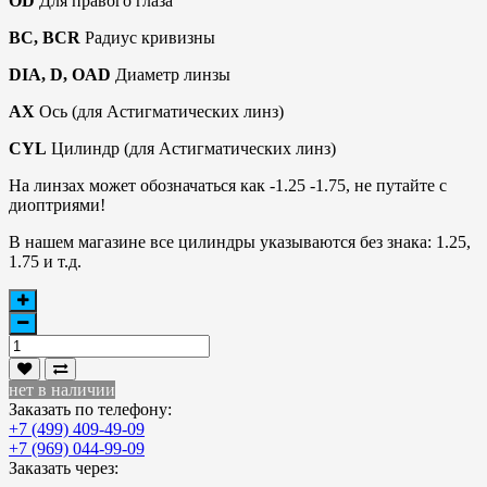
OD
Для правого глаза
BC, BCR
Радиус кривизны
DIA, D, OAD
Диаметр линзы
AX
Ось (для Астигматических линз)
CYL
Цилиндр (для Астигматических линз)
На линзах может обозначаться как -1.25 -1.75, не путайте с
диоптриями!
В нашем магазине все цилиндры указываются без знака: 1.25,
1.75 и т.д.
нет в наличии
Заказать по телефону:
+7 (499) 409-49-09
+7 (969) 044-99-09
Заказать через: