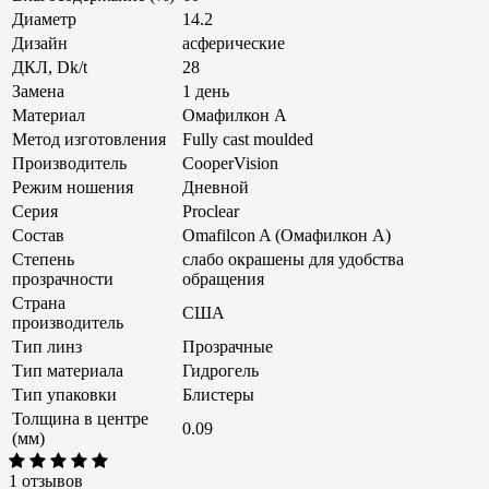
Диаметр
14.2
Дизайн
асферические
ДКЛ, Dk/t
28
Замена
1 день
Материал
Омафилкон A
Метод изготовления
Fully cast moulded
Производитель
CooperVision
Режим ношения
Дневной
Серия
Proclear
Состав
Omafilcon A (Омафилкон А)
Степень
слабо окрашены для удобства
прозрачности
обращения
Страна
США
производитель
Тип линз
Прозрачные
Тип материала
Гидрогель
Тип упаковки
Блистеры
Толщина в центре
0.09
(мм)
1 отзывов