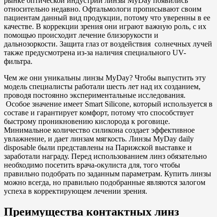
рынке оптической индустрии линзы MyDay появились
относительно недавно. Офтальмологи прописывают своим
пациентам данный вид продукции, потому что уверенны в ее
качестве. В коррекции зрения они играют важную роль, с их
помощью происходит лечение близорукости и
дальнозоркости. Защита глаз от воздействия солнечных лучей
также предусмотрена из-за наличия специального UV-
фильтра.
Чем же они уникальны линзы MyDay? Чтобы выпустить эту
модель специалисты работали шесть лет над их созданием,
проводя постоянно экспериментальные исследования.
Особое значение имеет Smart Silicone, который используется в
составе и гарантирует комфорт, потому что способствует
быстрому проникновению кислорода к роговице.
Минимальное количество силикона создает эффективное
увлажнение, и дает линзам мягкость. Линзы MyDay daily
disposable были представлены на Парижской выставке и
заработали награду. Перед использованием линз обязательно
необходимо посетить врача-окулиста для, того чтобы
правильно подобрать по заданным параметрам. Купить линзы
можно всегда, но правильно подобранные являются залогом
успеха в корректирующем лечении зрения.
Преимущества контактных линз