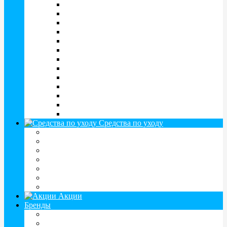
Clariti
CooperFlex
Focus
FreshLook
Fusion
Hera
Illusion
Maxima
Optosoft
Proclear
Pure Vision
SofLens
Tutti Color
Средства по уходу
Растворы для линз
Капли для глаз
Контейнеры, дорожные наборы
Пинцеты для линз
Спреи, салфетки
Витамины и БАДЫ
Таблетки, устройства для чистки линз
Акции
Бренды
AMO (Ирландия)