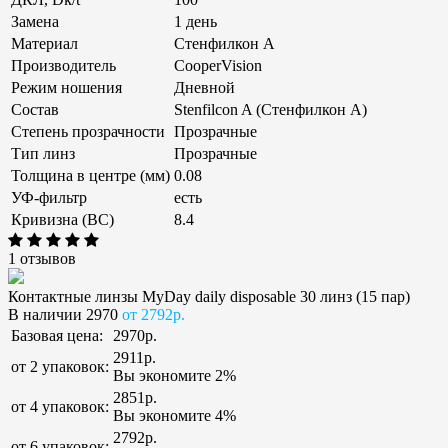
Замена
1 день
Материал
Стенфилкон А
Производитель
CooperVision
Режим ношения
Дневной
Состав
Stenfilcon A (Стенфилкон А)
Степень прозрачности
Прозрачные
Тип линз
Прозрачные
Толщина в центре (мм)
0.08
УФ-фильтр
есть
Кривизна (ВС)
8.4
1 отзывов
Контактные линзы MyDay daily disposable 30 линз (15 пар)
В наличии
2970
от 2792р.
Базовая цена:
2970р.
2911р.
от 2 упаковок:
Вы экономите 2%
2851р.
от 4 упаковок:
Вы экономите 4%
2792р.
от 6 упаковок: