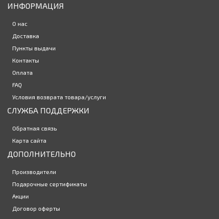
ИНФОРМАЦИЯ
Цветные линзы Офтальмикс Colors Tinted 2 линзы (1 пара)
О нас
835р.
Доставка
Пункты выдачи
Контакты
Оплата
Контактные линзы Ochkov.Net 1-Day Premium 60 линз (30
FAQ
5520р.
пар)
Условия возврата товара/услуги
СЛУЖБА ПОДДЕРЖКИ
Контактные линзы Ochkov.Net Alpha toric 6 линз (3 пар)
Обратная связь
2620р.
Карта сайта
новинка
ДОПОЛНИТЕЛЬНО
Производители
Контактные линзы Ochkov.Net A1 12 линз ( 6-пар)
Подарочные сертификаты
2790р.
Акции
Договор оферты