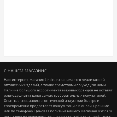
Цветные линзы Fusion 2 линзы (1 пара)
Контактные линзы Total30 3 линзы
1195р.
2265р.
Закончился
новинка
Карнавальные линзы Fusion Fancy 2 линзы (1 пара)
1386р.
Контактные линзы Ochkov.Net A1 12 линз ( 6-пар)
2790р.
новинка
Контактные линзы Sofclear plus 3 линзы
О НАШЕМ МАГАЗИНЕ
1235р.
Контактные линзы Alcon TOTAL30 for Astigmatism 3 линзы
2920р.
Наш интернет-магазин Linziru.ru занимается реализацией
оптических изделий, а также средствами по уходу за ними.
Наличие большого ассортимента мировых брендов не оставят
новинка
Закончился
равнодушными даже самых требовательных покупателей.
Опытные специалисты оптической индустрии быстро и
своевременно предоставят консультацию в онлайн-режиме
Цветные линзы Офтальмикс Colors цветные 2 линзы (1
Контактные линзы Acuvue Oasys Multifocal 6 линз (3 пары)
или по телефону. Ценовая политика нашего магазина linziru.ru
пара)
0р.
3220р.
построена на лояльном отношении к потребителю, действуют