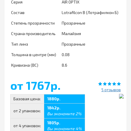
Серия
AIR OPTIX
Состав
Lotrafilcon B (Лотрафилкон Б)
Степень прозрачности
Прозрачные
Страна производитель
Малайзия
Тип линз
Прозрачные
Толщина в центре (мм)
0.08
Кривизна (ВС)
8.6
от 1767р.
5 отзывов
Базовая цена:
1880р.
1842р.
от 2 упаковок:
Вы экономите 2%
1805р.
от 4 упаковок:
Вы экономите 4%