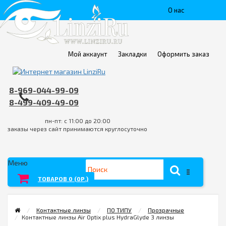
О нас
Доставка
Пункты
Мой аккаунт
Закладки
Оформить заказ
выдачи
8-969-044-99-09
Контакты
8-499-409-49-09
Оплата
пн-пт: с 11:00 до 20:00
заказы через сайт принимаются круглосуточно
FAQ
Условия
Меню
возврата
ТОВАРОВ 0 (0Р.)
товара/
Контактные линзы
ПО ТИПУ
Прозрачные
услуги
Контактные линзы Air Optix plus HydraGlyde 3 линзы