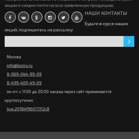
акции и скидки почти на всю заявленную продукцию.
новинка
НАШИ КОНТАКТЫ
Закончился
Будьте в курсе наших
КОНТАКТНЫЕ ЛИНЗЫ ACUVUE OASYS MAX 1-Day 3х30 линз (
акций, подпишитесь на рассылку:
Контактные линзы 1-Day Acuvue Moist Multifocal 30 линз
45-пар)
10375р.
(15 пар)
2688р.
новинка
Москва
КОНТАКТНЫЕ ЛИНЗЫ OASYS MAX 1-Day 30 линз (15 пар)
info@linziru.ru
3475р.
Контактные линзы Air Optix plus HydraGlyde 3 линзы
8-969-044-99-09
новинка
1880р.
8-499-409-49-09
Контактные линзы Ultra ONE DAY 30 линз (15 пар)
пн-пт: с 11:00 до 20:00 заказы через сайт принимаются
3185р.
круглосуточно
live:20184f96017312c8
Цветные линзы Офтальмикс Colors 2 линзы (New) (1 пара)
1050р.
Закончился