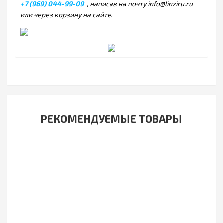
+7 (969) 044-99-09
, написав на почту info@linziru.ru
или через корзину на сайте.
РЕКОМЕНДУЕМЫЕ ТОВАРЫ
Контактные линзы Acuvue Oasys with Hydraclear Plus 24
7325р.
линзы (12 пар)
6900р.