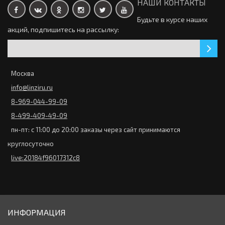
НАШИ КОНТАКТЫ
Будьте в курсе наших
Закончился
акций, подпишитесь на рассылку:
Торические линзы Clariti 1 day toric 30 линз (15 пар)
2620р.
Цветные линзы Офтальмикс Colors цветные 2 линзы (1
пара)
0р.
Москва
info@linziru.ru
Торические линзы Bioclear Toric (3 линзы)
Закончился
8-969-044-99-09
0р.
8-499-409-49-09
Цветные линзы IQLens Amore Гламурное сияние 2 линзы (1
пн-пт: с 11:00 до 20:00 заказы через сайт принимаются
пара)
0р.
круглосуточно
live:20184f96017312c8
Закончился
Контактные линзы 1-Day Acuvue TruEye 10 линз (5 пар)
0р.
ИНФОРМАЦИЯ