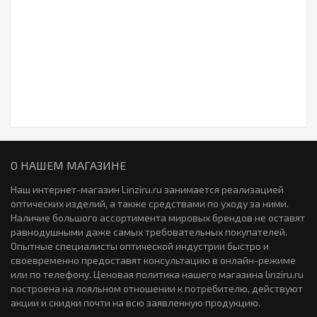
0р.
Цветные линзы Adria Glamorous 2 линзы (1 пара)
1220р.
Закончился
Торические линзы PRIMA BIO Toric 6 линз (3 пары)
1953р.
Цветные линзы Ningaloo (2-х тоновые) 2 линзы (1 пара)
1730р.
Закончился
О НАШЕМ МАГАЗИНЕ
Торические линзы PremiO Toriс 6 линз (3 пары)
0р.
Наш интернет-магазин Linziru.ru занимается реализацией
Цветные линзы Tutti Color Classic 2 линзы (1 пара)
оптических изделий, а также средствами по уходу за ними.
1176р.
Наличие большого ассортимента мировых брендов не оставят
равнодушными даже самых требовательных покупателей.
Опытные специалисты оптической индустрии быстро и
Закончился
своевременно предоставят консультацию в онлайн-режиме
Торические линзы Contact Day 30 Compatic 6 линз (3 пары)
или по телефону. Ценовая политика нашего магазина linziru.ru
Торические линзы PRIMA BIO Toric 6 линз (3 пары)
0р.
построена на лояльном отношении к потребителю, действуют
1953р.
акции и скидки почти на всю заявленную продукцию.