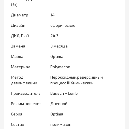
(%)
Диаметр
14
Дизайн
сферические
ДКЛ, Dk/t
24.3
Замена
3 месяца
Марка
Optima
Материал
Polymacon
Метод
Пероксидный,реверсивный
дезинфекции
процесс iii,Химический
Производитель
Bausch + Lomb
Режим ношения
Дневной
Серия
Optima
Состав
полимакон