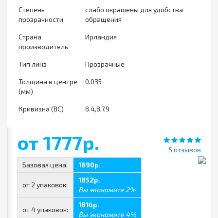
Степень
слабо окрашены для удобства
прозрачности
обращения
Страна
Ирландия
производитель
Тип линз
Прозрачные
Толщина в центре
0.035
(мм)
Кривизна (ВС)
8.4,8.7,9
от 1777р.
5 отзывов
Базовая цена:
1890р.
1852р.
от 2 упаковок:
Вы экономите 2%
1814р.
от 4 упаковок:
Вы экономите 4%