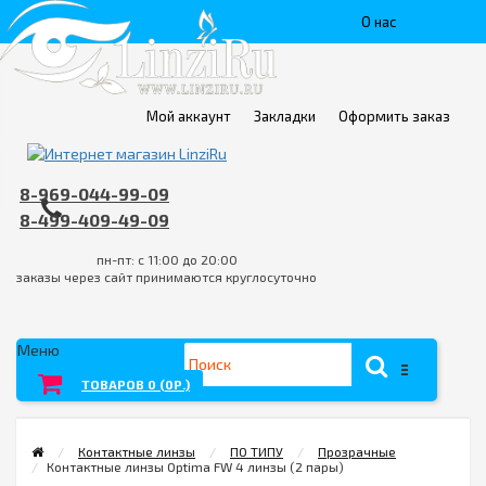
О нас
Доставка
Пункты
Мой аккаунт
Закладки
Оформить заказ
выдачи
8-969-044-99-09
Контакты
8-499-409-49-09
Оплата
пн-пт: с 11:00 до 20:00
заказы через сайт принимаются круглосуточно
FAQ
Условия
Меню
возврата
ТОВАРОВ 0 (0Р.)
товара/
Контактные линзы
ПО ТИПУ
Прозрачные
услуги
Контактные линзы Optima FW 4 линзы (2 пары)