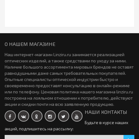
Закончился
Контактные линзы Ochkov.Net A1 12 линз ( 6-пар)
Контактные линзы Maxima 55UV (Флакон) (1 линза)
2790р.
651р.
новинка
Закончился
О НАШЕМ МАГАЗИНЕ
Контактные линзы Alcon TOTAL30 for Astigmatism 3 линзы
2920р.
Наш интернет-магазин Linziru.ru занимается реализацией
Цветные линзы Aquamax Colors 2 линзы (1 пара)
оптических изделий, а также средствами по уходу за ними.
0р.
Наличие большого ассортимента мировых брендов не оставят
новинка
Закончился
равнодушными даже самых требовательных покупателей.
Опытные специалисты оптической индустрии быстро и
своевременно предоставят консультацию в онлайн-режиме
Линзы Contact Day 1 30 линз (15 пар)
Контактные линзы Acuvue Oasys Multifocal 6 линз (3 пары)
или по телефону. Ценовая политика нашего магазина linziru.ru
0р.
3220р.
построена на лояльном отношении к потребителю, действуют
Закончился
акции и скидки почти на всю заявленную продукцию.
новинка
НАШИ КОНТАКТЫ
Цветные линзы Ningaloo Sparkling (1 линза)
Будьте в курсе наших
0р.
КОНТАКТНЫЕ ЛИНЗЫ ACUVUE OASYS MAX 1-Day 3х30 линз (
акций, подпишитесь на рассылку:
45-пар)
10375р.