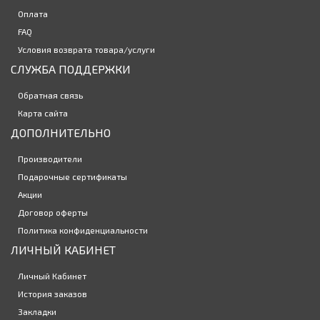
Оплата
Закончился
FAQ
Условия возврата товара/услуги
Набор линз 3х10шт (Premium, Absolute, Pro) + Сертификат
на проверку зрения
903р.
СЛУЖБА ПОДДЕРЖКИ
Обратная связь
Карта сайта
Контактные линзы Ochkov.Net A1 6 линз (3 пары)
ДОПОЛНИТЕЛЬНО
1510р.
Производители
Подарочные сертификаты
Акции
Договор оферты
Политика конфиденциальности
ЛИЧНЫЙ КАБИНЕТ
Личный Кабинет
История заказов
Закладки