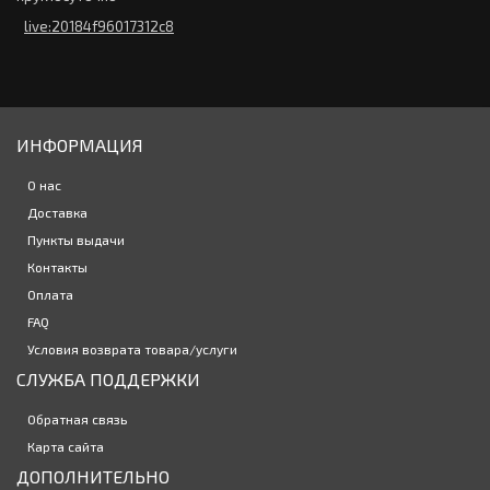
live:20184f96017312c8
Закончился
Цветные линзы SofLens natural colors (1 линза)
441р.
ИНФОРМАЦИЯ
О нас
Доставка
Контактные линзы Dailies Total1 Multifocal 30 линз (15 пар)
Пункты выдачи
3250р.
Контакты
Оплата
FAQ
Закончился
Условия возврата товара/услуги
Цветные линзы Adore Crystal 2 линзы + контейнер
СЛУЖБА ПОДДЕРЖКИ
2820р.
Обратная связь
Карта сайта
ДОПОЛНИТЕЛЬНО