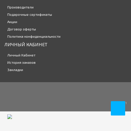
Производители
Цветные линзы Офтальмикс Colors 2 линзы (New) (1 пара)
Подарочные сертификаты
1050р.
Акции
новинка
Договор оферты
Политика конфиденциальности
ЛИЧНЫЙ КАБИНЕТ
Контактные линзы Aquamax Pega Air Monthly 6 линз (3
1945р.
пары)
Личный Кабинет
История заказов
Закладки
1