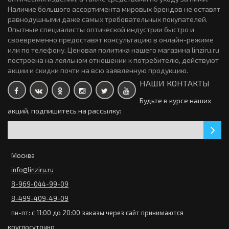
Наличие большого ассортимента мировых брендов не оставят
Контактные линзы Hera Tri-tone Glamour 2 линзы (1 пара)
равнодушными даже самых требовательных покупателей.
0р.
Опытные специалисты оптической индустрии быстро и
своевременно предоставят консультацию в онлайн-режиме
или по телефону. Ценовая политика нашего магазина linziru.ru
построена на лояльном отношении к потребителю, действуют
акции и скидки почти на всю заявленную продукцию.
Оттеночные линзы Illusion Colors Elegance 2 линзы (1 пара)
НАШИ КОНТАКТЫ
800р.
Будьте в курсе наших
акций, подпишитесь на рассылку:
Закончился
Контактные линзы Neo Clean 6 линз (3 пары)
0р.
Москва
info@linziru.ru
Закончился
8-969-044-99-09
8-499-409-49-09
Цветные линзы IQLens Amore Звездное очарование 2
линзы (1 пара)
1029р.
пн-пт: с 11:00 до 20:00 заказы через сайт принимаются
круглосуточно