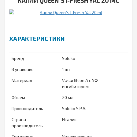
КАПЛИ QUEEN`S I-FRESH YAL 20 ML
ХАРАКТЕРИСТИКИ
Бренд
Soleko
В упаковке
1 шт
Материал
Vasurfilcon A с УФ-
ингибитором
Объем
20 мл
Производитель
Soleko S.P.A.
Страна
Италия
производитель
Тип капель
Увлажняющие