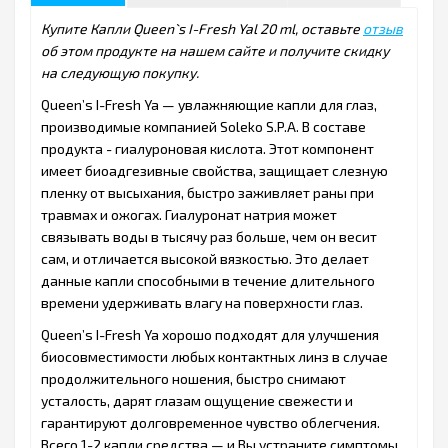
Купите Капли Queen`s I-Fresh Yal 20 ml, оставьте
отзыв
об этом продукте на нашем сайте и получите скидку
на следующую покупку.
Queen’s I-Fresh Ya — увлажняющие капли для глаз,
производимые компанией Soleko S.P.A. В составе
продукта - гиалуроновая кислота. Этот компонент
имеет биоадгезивные свойства, защищает слезную
пленку от высыхания, быстро заживляет раны при
травмах и ожогах. Гиалуронат натрия может
связывать воды в тысячу раз больше, чем он весит
сам, и отличается высокой вязкостью. Это делает
данные капли способными в течение длительного
времени удерживать влагу на поверхности глаз.
Queen’s I-Fresh Ya хорошо подходят для улучшения
биосовместимости любых контактных линз в случае
продолжительного ношения, быстро снимают
усталость, дарят глазам ощущение свежести и
гарантируют долговременное чувство облегчения.
Всего 1-2 капли средства — и Вы устраните симптомы