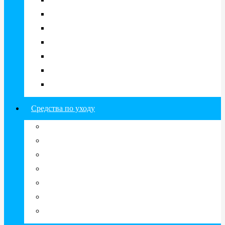
Illusion
Maxima
Optosoft
Proclear
Pure Vision
SofLens
Tutti Color
Средства по уходу
Растворы для линз
Капли для глаз
Контейнеры, дорожные наборы
Пинцеты для линз
Спреи, салфетки
Витамины и БАДЫ
Таблетки, устройства для чистки линз