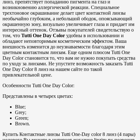
линз, препятствует попаданию пигмента на глаз и
возникновению аллергической реакции. Специальное
трехтоновое окрашивание делает цвет контактной линзы
необычайно глубоким, а небольшой ободок, опоясывающий
окрашенную зону, визуально увеличивает глаза и придает им
интересный оттенок. Отзывы покупателей свидетельствую о
том, что
Tutti One Day Color
удобны в использовании и
обладают неповторимым косметическим эффектом. Ваша
внешность изменится до неузнаваемости благодаря этим
цветным контактным линзам. Еще одним плюсом Tutti One
Day Color становится то, что вам не нужно покупать средства
по уходу за линзами. Не упустите возможность заказать Tutti
One Day Color 8 линз на нашем сайте по такой
привлекательной цене.
Особенности Tutti One Day Color:
Представлены в четырех цветах:
Blue;
Grey;
Green;
Brown.
Купить Контактные линзы Tutti One-Day color 8 линз (4 пары)
недорого Вы можете в интернет-магазине linziru.ru: позвонив