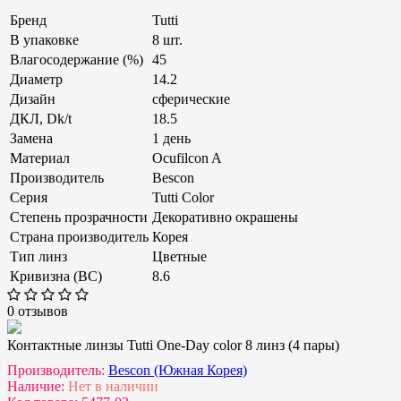
Бренд
Tutti
В упаковке
8 шт.
Влагосодержание (%)
45
Диаметр
14.2
Дизайн
сферические
ДКЛ, Dk/t
18.5
Замена
1 день
Материал
Ocufilcon A
Производитель
Bescon
Серия
Tutti Color
Степень прозрачности
Декоративно окрашены
Страна производитель
Корея
Тип линз
Цветные
Кривизна (ВС)
8.6
0 отзывов
Контактные линзы Tutti One-Day color 8 линз (4 пары)
Производитель:
Bescon (Южная Корея)
Наличие:
Нет в наличии