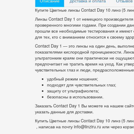
Описание
Доставка и оплата
Отзывов 
Купите Цветные линзы Contact Day 10 линз (5 лин
Линзы Contact Day 1 от немецкого производителя
проверенного многими годами. При создании да
прошли все необходимые тестирования и имеют с
для тех, кто с вниманием относится к своему здо
Contact Day 1 — это линзы на один день, выпо
показателями кислородной проницаемости. Линз
ультратонким краям они практически не ощущаютс
предпочитает не тратить время на уход. Как утв
чувствительных глаз и люди, предрасположенные
удобный режим ношения;
подходят для чувствительных глаз;
защиту от ультрафиолета;
безопасны в использовании.
Заказать Contact Day 1 Вы можете на нашем сайт
указать данные для доставки.
Купить Цветные линзы Contact Day 10 линз (5 лин
, написав на почту info@linziru.ru или через корз