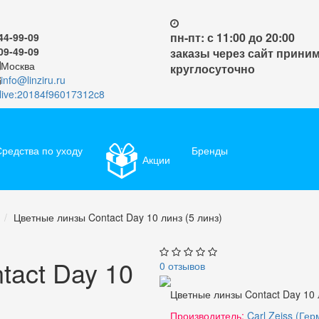
пн-пт: с 11:00 до 20:00
44-99-09
09-49-09
заказы через сайт прини
Москва
круглосуточно
info@linziru.ru
live:20184f96017312c8
редства по уходу
Бренды
Акции
Цветные линзы Contact Day 10 линз (5 линз)
tact Day 10
0 отзывов
Цветные линзы Contact Day 10 
Производитель:
Carl Zeiss (Ге