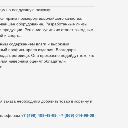
дку на следующую покупку.
ются ярким примером высочайшего качества,
новейшее оборудование. Разработанные линзы
 продукции. Решение купить их станет выгодным
й и спорта.
ьным содержанием влаги и высокими
ный профиль краев изделия. Благодаря
ода к роговице. Они прекрасно подойдут тем, кто
делия наверняка оценят обладатели
:
я заказа необходимо добавить товар в корзину и
о телефонам
+7 (499) 409-49-09
,
+7 (969) 044-99-09