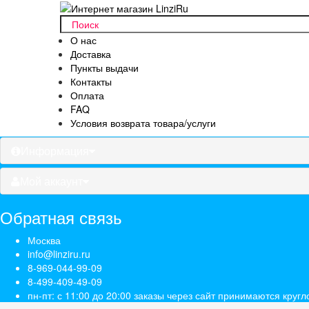
О нас
Доставка
Пункты выдачи
Контакты
Оплата
FAQ
Условия возврата товара/услуги
Информация
Мой аккаунт
Обратная связь
Москва
info@linziru.ru
8-969-044-99-09
8-499-409-49-09
пн-пт: с 11:00 до 20:00 заказы через сайт принимаются кругл