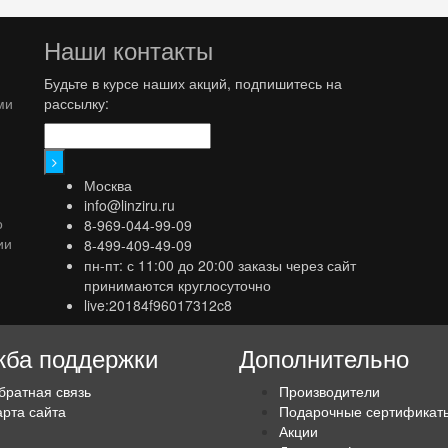
Наши контакты
Будьте в курсе наших акций, подпишитесь на
ми
рассылку:
Москва
info@linziru.ru
о
8-969-044-99-09
ии
8-499-409-49-09
пн-пт: с 11:00 до 20:00 заказы через сайт
принимаются круглосуточно
live:20184f96017312c8
ба поддержки
Дополнительно
братная связь
Производители
арта сайта
Подарочные сертификат
Акции