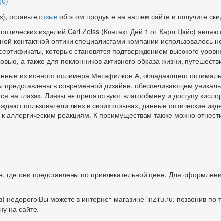
(0)
з), оставьте
отзыв
об этом продукте на нашем сайте и получите ски
 оптических изделий Carl Zeiss (Контакт Дей 1 от Карл Цайс) явля
нной контактной оптики специалистами компании использовалось 
ертификаты, которые становятся подтверждением высокого уровня
ровью, а также для поклонников активного образа жизни, путешестви
лненные из ионного полимера Метафилкон А, обладающего оптимал
ы представлены в современной дизайне, обеспечивающем уникаль
я на глазах. Линзы не препятствуют влагообмену и доступу кислор
ерждают пользователи линз в своих отзывах, данные оптические из
 к аллергическим реакциям. К преимуществам также можно отнести
е, где они представлены по привлекательной цене. Для оформлени
з) недорого Вы можете в интернет-магазине linziru.ru: позвонив п
ину на сайте.