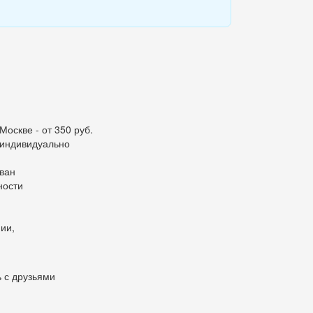
Москве - от 350 руб.
я индивидуально
ван
ности
ии,
 с друзьями