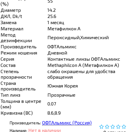
55
(%)
Диаметр
14.2
ДКЛ, Dk/t
25.6
Замена
1 месяц
Материал
Метафилкон А
Метод
Пероксидный,Химический
дезинфекции
Производитель
ОФТАльмикс
Режим ношения
Дневной
Серия
Контактные линзы ОФТАльмикс
Состав
Methaphilcon A (Метафилкон А)
Степень
слабо окрашены для удобства
прозрачности
обращения
Страна
Южная Корея
производитель
Тип линз
Прозрачные
Толщина в центре
0.07
(мм)
Кривизна (ВС)
8.6,8.9
ОФТАльмикс (Россия)
Производитель:
Нет в наличии
Наличие: