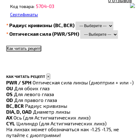
0 отзывов
5704-03
Код товара:
Сертификаты
Радиус кривизны (BC, BCR)
Оптическая сила (PWR/SPH)
Как читать рецепт
КАК ЧИТАТЬ РЕЦЕПТ
×
PWR / SPH
Оптическая сила линзы (диоптрии + или -)
OU
Для обоих глаз
OS
Для левого глаза
OD
Для правого глаза
BC, BCR
Радиус кривизны
DIA, D, OAD
Диаметр линзы
AX
Ось (для Астигматических линз)
CYL
Цилиндр (для Астигматических линз)
На линзах может обозначаться как -1.25 -1.75, не
путайте с диоптриями!