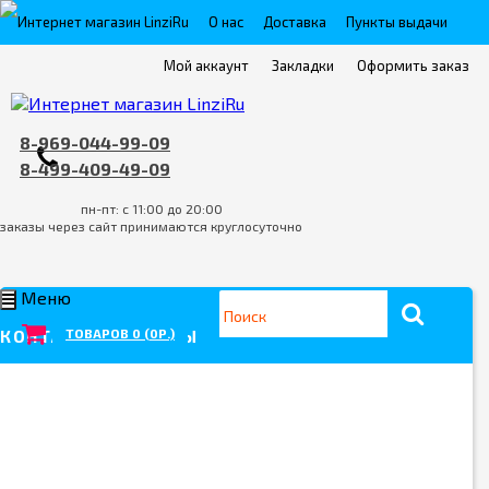
О нас
Доставка
Пункты выдачи
Мой аккаунт
Контакты
Закладки
Оплата
Оформить заказ
FAQ
Условия возврата товара/услуги
8-969-044-99-09
8-499-409-49-09
пн-пт: с 11:00 до 20:00
заказы через сайт принимаются круглосуточно
Меню
ТОВАРОВ 0 (0Р.)
КОНТАКТНЫЕ ЛИНЗЫ
ПО СРОКУ ЗАМЕНЫ
Однодневные
Двухнедельные
Линзы на месяц
Квартальные
Полугодовые