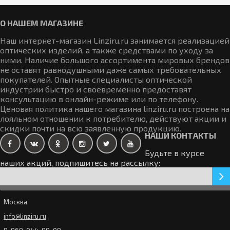
линзы
2920р.
О НАШЕМ МАГАЗИНЕ
Цветные линзы Офтальмикс Butterfly Golden 2 линзы
(1 пара)
970р.
новинка
Наш интернет-магазин Linziru.ru занимается реализацией
оптических изделий, а также средствами по уходу за
ними. Наличие большого ассортимента мировых брендов
Контактные линзы Acuvue Oasys Multifocal 6 линз (3
не оставят равнодушными даже самых требовательных
пары)
3220р.
покупателей. Опытные специалисты оптической
Контактные линзы Офтальмикс Butterfly Crazy 2
индустрии быстро и своевременно предоставят
линзы (1 пара)
1235р.
новинка
консультацию в онлайн-режиме или по телефону.
Ценовая политика нашего магазина linziru.ru построена на
лояльном отношении к потребителю, действуют акции и
Закончился
КОНТАКТНЫЕ ЛИНЗЫ ACUVUE OASYS MAX 1-Day 3х30
скидки почти на всю заявленную продукцию.
НАШИ КОНТАКТЫ
линз ( 45-пар)
10375р.
Оттеночные линзы Ningaloo Gold (1 линза)
новинка
Будьте в курсе
0р.
наших акций, подпишитесь на рассылку:
Закончился
КОНТАКТНЫЕ ЛИНЗЫ OASYS MAX 1-Day 30 линз (15
Контактные линзы Sea Clear 6 линзы
пар)
3475р.
Москва
1292р.
новинка
info@linziru.ru