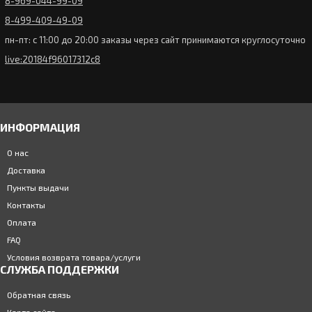
8-969-044-99-09
Контактные линзы Ultra ONE DAY 30 линз (15 пар)
Закончился
3185р.
8-499-409-49-09
пн-пт: с 11:00 до 20:00 заказы через сайт принимаются круглосуточно
Контактные линзы Офтальмикс 55 UV 6 линз (3 пары)
live:20184f96017312c8
777р.
Закончился
ИНФОРМАЦИЯ
Контактные линзы VizoTeque Comfortex 1 Day 30 линз
(15 пар) распродаются остатки
1586р.
О нас
Доставка
Закончился
Пункты выдачи
Контакты
Контактные линзы HYPA 7 (1 линза)
Оплата
0р.
FAQ
Закончился
Условия возврата товара/услуги
СЛУЖБА ПОДДЕРЖКИ
1.61 HMC Полимерные сферические очковые линзы с
Обратная связь
мультипокрытием
1292р.
Карта сайта