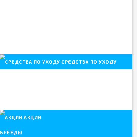
Fusion
Hera
Illusion
Maxima
Optosoft
Proclear
Pure Vision
SofLens
Tutti Color
СРЕДСТВА ПО УХОДУ
Растворы для линз
Капли для глаз
Контейнеры, дорожные наборы
Пинцеты для линз
Спреи, салфетки
Витамины и БАДЫ
Таблетки, устройства для чистки линз
АКЦИИ
БРЕНДЫ