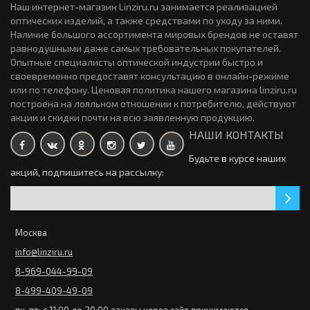
0р.
Наш интернет-магазин Linziru.ru занимается реализацией
оптических изделий, а также средствами по уходу за ними.
Закончился
Наличие большого ассортимента мировых брендов не оставят
равнодушными даже самых требовательных покупателей.
Цветные линзы Adore Pearl 2 линзы + контейнер
Цветные линзы Optosoft Colors (1 линза)
Опытные специалисты оптической индустрии быстро и
2820р.
578р.
своевременно предоставят консультацию в онлайн-режиме
или по телефону. Ценовая политика нашего магазина linziru.ru
Закончился
построена на лояльном отношении к потребителю, действуют
акции и скидки почти на всю заявленную продукцию.
Контактные линзы Sea Clear 6 линз (3 пары)
НАШИ КОНТАКТЫ
Цветные линзы Illusion Geo Nature 2 линзы (1 пара)
1965р.
1065р.
Будьте в курсе наших
акций, подпишитесь на рассылку:
Закончился
Цветные линзы Illusion Geo Magic 2 линзы (1 пара)
Контактные линзы Air Optix Aqua 24 линзы (4 упаковки по
Москва
1065р.
10665р.
6 линз)
info@linziru.ru
8-969-044-99-09
8-499-409-49-09