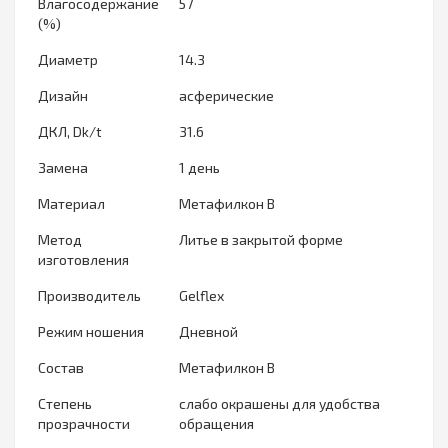
Влагосодержание
57
(%)
Диаметр
14.3
Дизайн
асферические
ДКЛ, Dk/t
31.6
Замена
1 день
Материал
Метафилкон B
Метод
Литье в закрытой форме
изготовления
Производитель
Gelflex
Режим ношения
Дневной
Состав
Метафилкон B
Степень
слабо окрашены для удобства
прозрачности
обращения