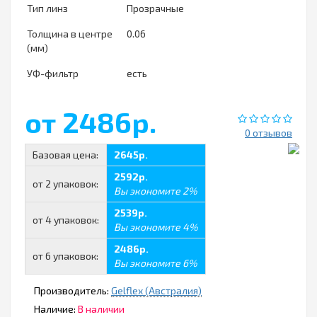
Тип линз
Прозрачные
Толщина в центре
0.06
(мм)
УФ-фильтр
есть
от 2486р.
0 отзывов
Базовая цена:
2645р.
2592р.
от 2 упаковок:
Вы экономите 2%
2539р.
от 4 упаковок:
Вы экономите 4%
2486р.
от 6 упаковок:
Вы экономите 6%
Производитель:
Gelflex (Австралия)
Наличие:
В наличии