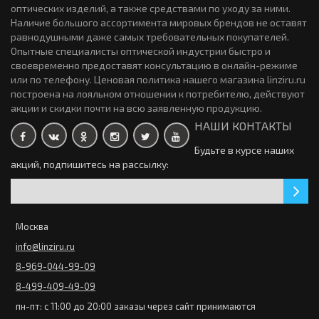
Контактные линзы Biomedics 1 Day Extra 30 линз (15 пар)
оптических изделий, а также средствами по уходу за ними.
(15 пар)
3135р.
0р.
Наличие большого ассортимента мировых брендов не оставят
равнодушными даже самых требовательных покупателей.
новинка
Опытные специалисты оптической индустрии быстро и
своевременно предоставят консультацию в онлайн-режиме
Контактные линзы Adria Neon 2 линзы (1 пара)
или по телефону. Ценовая политика нашего магазина linziru.ru
Контактные линзы Ochkov.Net A1 12 линз ( 6-пар)
1845р.
построена на лояльном отношении к потребителю, действуют
2790р.
акции и скидки почти на всю заявленную продукцию.
новинка
НАШИ КОНТАКТЫ
Цветные линзы Adria Color 1Tone 2 линзы (1 пара)
Будьте в курсе наших
1220р.
акций, подпишитесь на рассылку:
Контактные линзы Alcon TOTAL30 for Astigmatism 3 линзы
2920р.
Закончился
Торические линзы Bioclear Toric (3 линзы)
новинка
Москва
0р.
info@linziru.ru
Закончился
8-969-044-99-09
Контактные линзы Acuvue Oasys Multifocal 6 линз (3 пары)
3220р.
8-499-409-49-09
Контактные линзы IQLens Oxygen 1-day 30 линз (15 пар)
новинка
пн-пт: с 11:00 до 20:00 заказы через сайт принимаются
1223р.