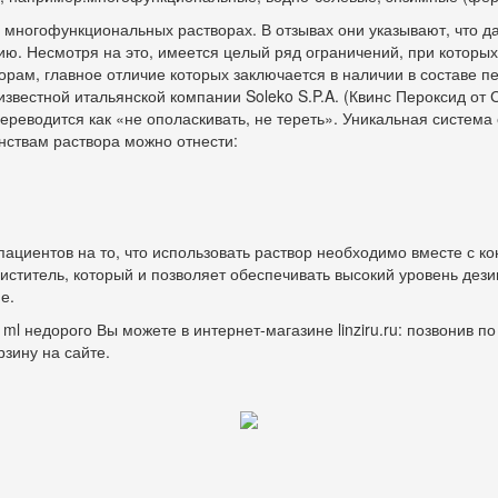
 многофункциональных растворах. В отзывах они указывают, что 
ю. Несмотря на это, имеется целый ряд ограничений, при которых
орам, главное отличие которых заключается в наличии в составе 
известной итальянской компании Soleko S.P.A. (Квинс Пероксид от 
ереводится как «не ополаскивать, не тереть». Уникальная система
нствам раствора можно отнести:
циентов на то, что использовать раствор необходимо вместе с ко
иститель, который и позволяет обеспечивать высокий уровень дези
е.
0 ml недорого Вы можете в интернет-магазине linziru.ru: позвонив 
орзину на сайте.