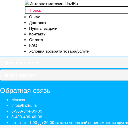
О нас
Доставка
Пункты выдачи
Контакты
Оплата
FAQ
Условия возврата товара/услуги
Информация
Мой аккаунт
Обратная связь
Москва
info@linziru.ru
8-969-044-99-09
8-499-409-49-09
пн-пт: с 11:00 до 20:00 заказы через сайт принимаются кругл