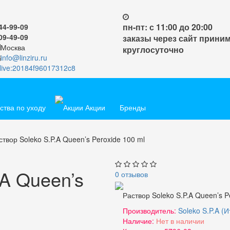
пн-пт: с 11:00 до 20:00
44-99-09
09-49-09
заказы через сайт прини
Москва
круглосуточно
info@linziru.ru
live:20184f96017312c8
тва по уходу
Акции
Бренды
створ Soleko S.P.A Queen’s Peroxide 100 ml
.A Queen’s
0 отзывов
Раствор Soleko S.P.A Queen’s P
Производитель:
Soleko S.P.A (
Наличие:
Нет в наличии