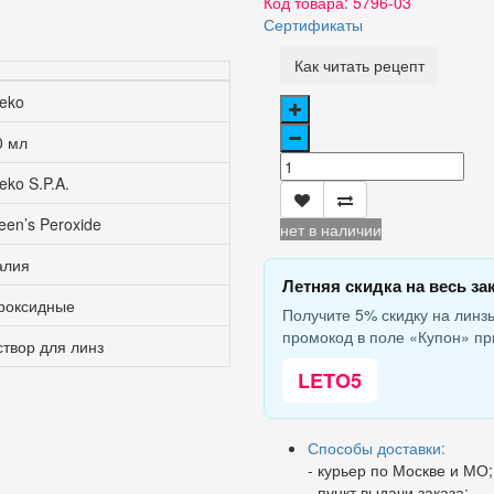
Код товара:
5796-03
Сертификаты
Как читать рецепт
leko
0 мл
eko S.P.A.
een’s Peroxide
нет в наличии
алия
Летняя скидка на весь за
роксидные
Получите 5% скидку на линзы
промокод в поле «Купон» пр
створ для линз
LETO5
Способы доставки:
- курьер по Москве и МО;
- пункт выдачи заказа;