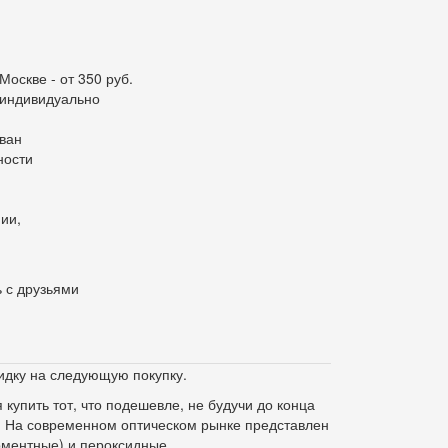
Москве - от 350 руб.
я индивидуально
ван
ности
ии,
 с друзьями
идку на следующую покупку.
купить тот, что подешевле, не будучи до конца
и. На современном оптическом рынке представлен
рментные) и пероксидные.