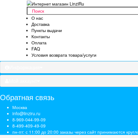
О нас
Доставка
Пункты выдачи
Контакты
Оплата
FAQ
Условия возврата товара/услуги
Информация
Мой аккаунт
Обратная связь
Москва
info@linziru.ru
8-969-044-99-09
8-499-409-49-09
пн-пт: с 11:00 до 20:00 заказы через сайт принимаются кругл