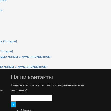
ии
(3 пары)
е линзы с мультипокрытием
Наши контакты
Будьте в курсе наших акций, подпишитесь на
ми
рассылку:
Москва