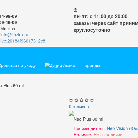
пн-пт: с 11:00 до 20:00
44-99-09
09-49-09
заказы через сайт прини
Москва
круглосуточно
info@linziru.ru
live:20184f96017312c8
редства по уходу
Акции
Бренды
o Plus 60 ml
0 отзывов
Neo Plus 60 ml
Производитель:
Neo Vision (Юж
Наличие:
Нет в наличии