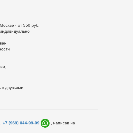
Москве - от 350 руб.
я индивидуально
ван
ности
ии,
 с друзьями
9
,
+7 (969) 044-99-09
, написав на