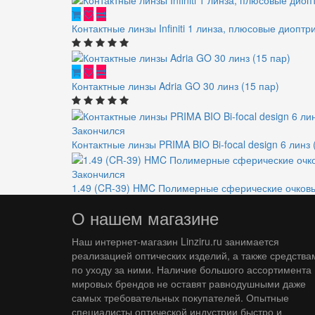
Контактные линзы Infiniti 1 линза, плюсовые диоптр
Контактные линзы Adria GO 30 линз (15 пар)
Закончился
Контактные линзы PRIMA BIO Bi-focal design 6 линз 
Закончился
1.49 (CR-39) HMC Полимерные сферические очковы
О нашем магазине
Наш интернет-магазин Linziru.ru занимается
реализацией оптических изделий, а также средства
по уходу за ними. Наличие большого ассортимента
мировых брендов не оставят равнодушными даже
самых требовательных покупателей. Опытные
специалисты оптической индустрии быстро и