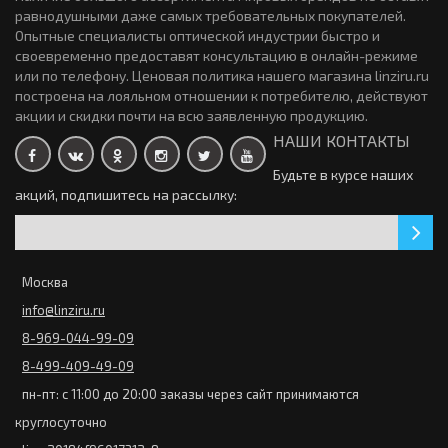
новинка
равнодушными даже самых требовательных покупателей.
Опытные специалисты оптической индустрии быстро и
Контактные линзы Ningaloo Colorblinds (1 линза)
своевременно предоставят консультацию в онлайн-режиме
32р.
Контактные линзы Acuvue Oasys Multifocal 6 линз (3 пары)
или по телефону. Ценовая политика нашего магазина linziru.ru
3220р.
построена на лояльном отношении к потребителю, действуют
акции и скидки почти на всю заявленную продукцию.
новинка
Закончился
НАШИ КОНТАКТЫ
Будьте в курсе наших
Цветные линзы Tutti Color Classic 2 линзы (1 пара)
КОНТАКТНЫЕ ЛИНЗЫ ACUVUE OASYS MAX 1-Day 3х30 линз (
акций, подпишитесь на рассылку:
1176р.
45-пар)
10375р.
новинка
Закончился
Москва
КОНТАКТНЫЕ ЛИНЗЫ OASYS MAX 1-Day 30 линз (15 пар)
Контактные линзы Omniflex (1 линза)
info@linziru.ru
3475р.
32р.
8-969-044-99-09
новинка
8-499-409-49-09
Закончился
Контактные линзы Ultra ONE DAY 30 линз (15 пар)
пн-пт: с 11:00 до 20:00 заказы через сайт принимаются
3185р.
круглосуточно
Карнавальные линзы Carnival (1 линза)