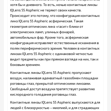
хотя бы и дневного. То есть, ночью контактные линзы
IQLens 55 Aspheric не теряют своих качеств.
Происходит это потому, что конфигурация контактных
линз IQLens 55 Aspheric асферическая. Такая
геометрия оптических линз «гасит» блики от
электрических ламп, уличных фонарей,
автомобильных фар. Кроме того, асферическая
конфигурация исправляет естественные искажения в
полях периферического зрения. Человек в контактных
линзах IQLens 55 Aspheric с одинаковой четкостью
видит предметы как при прямом взгляде на них, так и
боковым зрением.
Контактные линзы IQLens 55 Aspheric пропускают
воздух, налаживая адекватный газообмен площадки
роговицы глаз, прикрытой оптическими линзами.
Свободный доступ воздуха препятствует развитию
кислородного голодания роговицы глаз.
Контактные линзы IQLens 55 Aspheric выпускаются для
людей с близорукостью – миопией, и для страдающих