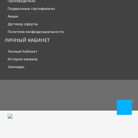
Контактные линзы Air Optix plus HydraGlyde Multifocal 3
Производители
2905р.
линзы
Подарочные сертификаты
Акции
Договор оферты
Политика конфиденциальности
ЛИЧНЫЙ КАБИНЕТ
Личный Кабинет
История заказов
Закладки
1