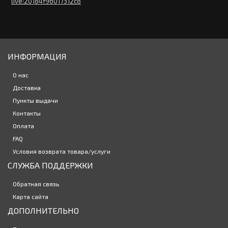
0р.
live:20184f96017312c8
Закончился
ИНФОРМАЦИЯ
Контактные линзы HYPA 7 (1 линза)
0р.
О нас
Доставка
Пункты выдачи
контактные линзы Adria GO 90 линз (45 пар)
Контакты
3558р.
Оплата
FAQ
Условия возврата товара/услуги
СЛУЖБА ПОДДЕРЖКИ
Контактные линзы Ochkov.Net Monthly 3 линзы
2120р.
Обратная связь
Карта сайта
ДОПОЛНИТЕЛЬНО