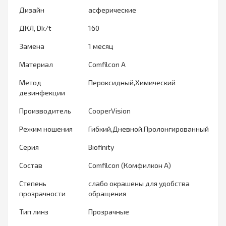
Дизайн
асферические
ДКЛ, Dk/t
160
Замена
1 месяц
Материал
Сomfilcon A
Метод
Пероксидный,Химический
дезинфекции
Производитель
CooperVision
Режим ношения
Гибкий,Дневной,Пролонгированный
Серия
Biofinity
Состав
Comfilcon (Комфилкон А)
Степень
слабо окрашены для удобства
прозрачности
обращения
Тип линз
Прозрачные