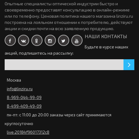
новинка
Опытные специалисты оптической индустрии быстро и
своевременно предоставят консультацию в онлайн-режиме
или по телефону. Ценовая политика нашего магазина linziru.ru
Контактные линзы Ochkov.Net A1 12 линз ( 6-пар)
построена на лояльном отношении к потребителю, действуют
2790р.
акции и скидки почти на всю заявленную продукцию.
Контактные линзы Miru 1 day 30 линз (15 пар)
новинка
НАШИ КОНТАКТЫ
2815р.
Будьте в курсе наших
акций, подпишитесь на рассылку:
Контактные линзы Alcon TOTAL30 for Astigmatism 3 линзы
2920р.
Контактные линзы Ochkov.Net 1-Day Premium 90 линз (45
новинка
Москва
7340р.
пар)
info@linziru.ru
8-969-044-99-09
Контактные линзы Acuvue Oasys Multifocal 6 линз (3 пары)
3220р.
8-499-409-49-09
Закончился
новинка
пн-пт: с 11:00 до 20:00 заказы через сайт принимаются
Контактные линзы PRIMA BIO Bi-focal design 6 линз (3
круглосуточно
2394р.
пары)
live:20184f96017312c8
КОНТАКТНЫЕ ЛИНЗЫ ACUVUE OASYS MAX 1-Day 3х30 линз (