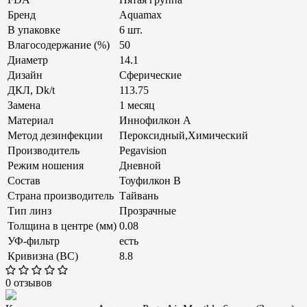
Бренд
Aquamax
В упаковке
6 шт.
Влагосодержание (%)
50
Диаметр
14.1
Дизайн
Сферические
ДКЛ, Dk/t
113.75
Замена
1 месяц
Материал
Иннофилкон А
Метод дезинфекции
Пероксидный,Химический
Производитель
Pegavision
Режим ношения
Дневной
Состав
Тоуфилкон В
Страна производитель
Тайвань
Тип линз
Прозрачные
Толщина в центре (мм)
0.08
УФ-фильтр
есть
Кривизна (ВС)
8.8
0 отзывов