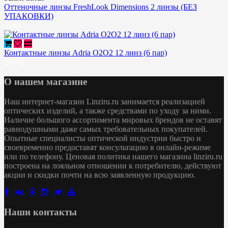
Оттеночные линзы FreshLook Dimensions 2 линзы (БЕЗ
УПАКОВКИ)
714р.
Контактные линзы Adria O2O2 12 линз (6 пар)
2600р.
О нашем магазине
Наш интернет-магазин Linziru.ru занимается реализацией
оптических изделий, а также средствами по уходу за ними.
Наличие большого ассортимента мировых брендов не оставят
равнодушными даже самых требовательных покупателей.
Опытные специалисты оптической индустрии быстро и
своевременно предоставят консультацию в онлайн-режиме
или по телефону. Ценовая политика нашего магазина linziru.ru
построена на лояльном отношении к потребителю, действуют
акции и скидки почти на всю заявленную продукцию.
Наши контакты