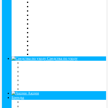
Clariti
CooperFlex
Focus
FreshLook
Fusion
Hera
Illusion
Maxima
Optosoft
Proclear
Pure Vision
SofLens
Tutti Color
Средства по уходу
Растворы для линз
Капли для глаз
Контейнеры, дорожные наборы
Пинцеты для линз
Спреи, салфетки
Витамины и БАДЫ
Таблетки, устройства для чистки линз
Акции
Бренды
AMO (Ирландия)