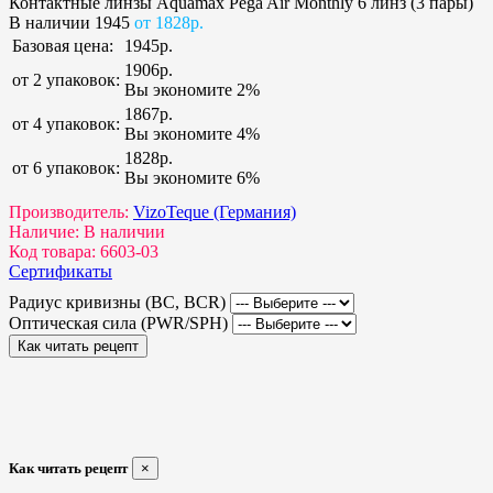
Контактные линзы Aquamax Pega Air Monthly 6 линз (3 пары)
В наличии
1945
от 1828р.
Базовая цена:
1945р.
1906р.
от 2 упаковок:
Вы экономите 2%
1867р.
от 4 упаковок:
Вы экономите 4%
1828р.
от 6 упаковок:
Вы экономите 6%
Производитель:
VizoTeque (Германия)
Наличие:
В наличии
Код товара:
6603-03
Сертификаты
Радиус кривизны (BC, BCR)
Оптическая сила (PWR/SPH)
Как читать рецепт
Как читать рецепт
×