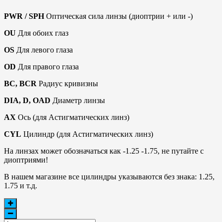
PWR / SPH
Оптическая сила линзы (диоптрии + или -)
OU
Для обоих глаз
OS
Для левого глаза
OD
Для правого глаза
BC, BCR
Радиус кривизны
DIA, D, OAD
Диаметр линзы
AX
Ось (для Астигматических линз)
CYL
Цилиндр (для Астигматических линз)
На линзах может обозначаться как -1.25 -1.75, не путайте с
диоптриями!
В нашем магазине все цилиндры указываются без знака: 1.25,
1.75 и т.д.