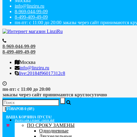
Москва
info@linziru.ru
8-969-044-99-09
8-499-409-49-09
пн-пт: с 11:00 до 20:00 заказы через сайт принимаются к
8-969-044-99-09
8-499-409-49-09
Москва
info@linziru.ru
live:20184f96017312c8
пн-пт: с 11:00 до 20:00
заказы через сайт принимаются круглосуточно
Меню
ТОВАРОВ 0 (0Р.)
ВАША КОРЗИНА ПУСТА!
Контактные линзы
ПО СРОКУ ЗАМЕНЫ
Однодневные
Двухнедельные