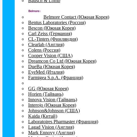
Bausch & Lomb
Belmore Contact (Южная Корея)
Bentus Laboratories (Россия)
Bescon (Южная Корея)
Carl Zeiss (Германия)
CL-Tinters (Финляндия)
Clearlab (Англия)
Colens (Россия)
Cooper Vision (США)
Dreamcon Co Ltd (Южная Корея)
DueBa (Южная Корея)
EyeMed (Италия)
Farmigea S.p.A. (Франция)
GG (Южная Корея)
Horien (Тайвань)
Innova Vision (Тайвань)
Interojo (Южная Корея)
Johnson&Johnson (США)
Kaida (Китай)
Laboratoires Pharmaster (Франция)
Lagad Vision (Англия)
Mark Ennovy (Англия)