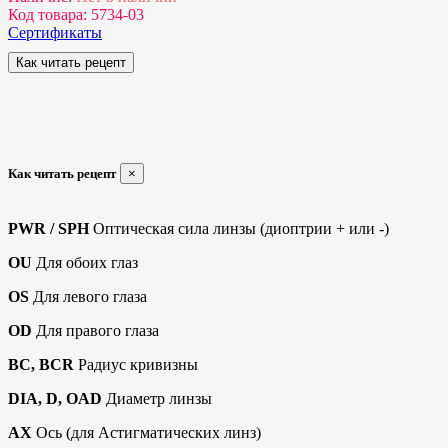
Код товара:
5734-03
Сертификаты
Как читать рецепт
Как читать рецепт
×
PWR / SPH
Оптическая сила линзы (диоптрии + или -)
OU
Для обоих глаз
OS
Для левого глаза
OD
Для правого глаза
BC, BCR
Радиус кривизны
DIA, D, OAD
Диаметр линзы
AX
Ось (для Астигматических линз)