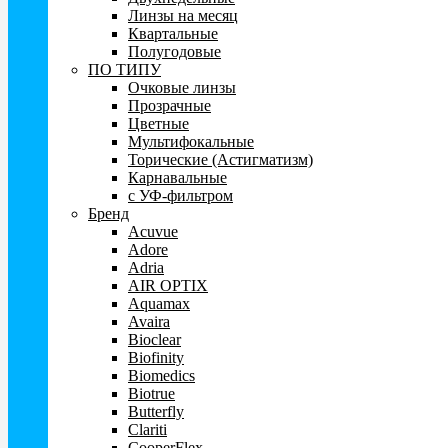
Линзы на месяц
Квартальные
Полугодовые
ПО ТИПУ
Очковые линзы
Прозрачные
Цветные
Мультифокальные
Торические (Астигматизм)
Карнавальные
c УФ-фильтром
Бренд
Acuvue
Adore
Adria
AIR OPTIX
Aquamax
Avaira
Bioclear
Biofinity
Biomedics
Biotrue
Butterfly
Clariti
CooperFlex