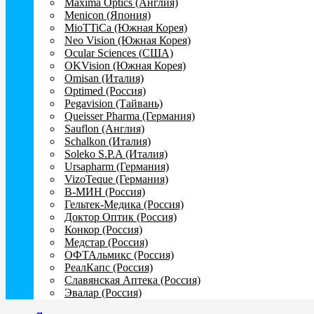
Maxima Optics (Англия)
Menicon (Япония)
MioTTiCa (Южная Корея)
Neo Vision (Южная Корея)
Ocular Sciences (США)
OKVision (Южная Корея)
Omisan (Италия)
Optimed (Россия)
Pegavision (Тайвань)
Queisser Pharma (Германия)
Sauflon (Англия)
Schalkon (Италия)
Soleko S.P.A (Италия)
Ursapharm (Германия)
VizoTeque (Германия)
В-МИН (Россия)
Гельтек-Медика (Россия)
Доктор Оптик (Россия)
Конкор (Россия)
Медстар (Россия)
ОФТАльмикс (Россия)
РеалКапс (Россия)
Славянская Аптека (Россия)
Эвалар (Россия)