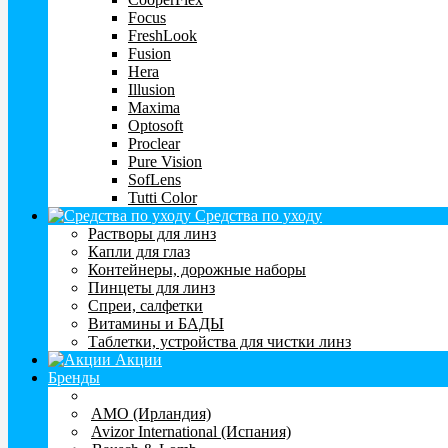
Focus
FreshLook
Fusion
Hera
Illusion
Maxima
Optosoft
Proclear
Pure Vision
SofLens
Tutti Color
Средства по уходу
Растворы для линз
Капли для глаз
Контейнеры, дорожные наборы
Пинцеты для линз
Спреи, салфетки
Витамины и БАДЫ
Таблетки, устройства для чистки линз
Акции
Бренды
AMO (Ирландия)
Avizor International (Испания)